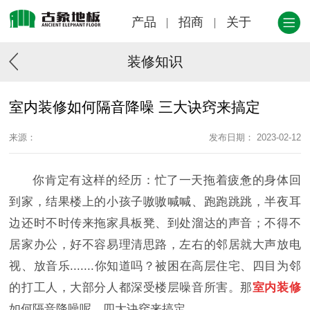
产品
招商
关于
装修知识
室内装修如何隔音降噪 三大诀窍来搞定
来源：
发布日期： 2023-02-12
你肯定有这样的经历：忙了一天拖着疲惫的身体回
到家，结果楼上的小孩子嗷嗷喊喊、跑跑跳跳，半夜耳
边还时不时传来拖家具板凳、到处溜达的声音；不得不
居家办公，好不容易理清思路，左右的邻居就大声放电
视、放音乐.......你知道吗？被困在高层住宅、四目为邻
的打工人，大部分人都深受楼层噪音所害。那
室内装修
如何隔音降噪呢，四大诀窍来搞定。